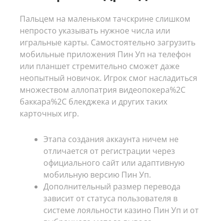
Пальцем на маленьком тачскрине слишком
непросто указывать нужное числа или
игральные карты. Самостоятельно загрузить
мобильные приложения Пин Уп на телефон
или планшет стремительно сможет даже
неопытный новичок. Игрок смог насладиться
множеством аллопатрия видеопокера%2C
баккара%2C блекджека и других таких
карточных игр.
Этапа создания аккаунта ничем не
отличается от регистрации через
официального сайт или адаптивную
мобильную версию Пин Уп.
Дополнительный размер перевода
зависит от статуса пользователя в
системе лояльности казино Пин Уп и от