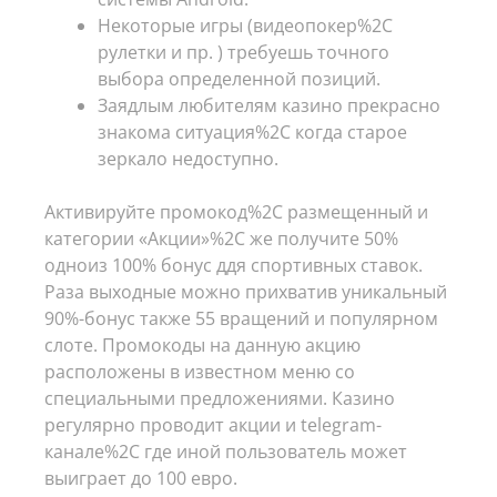
Некоторые игры (видеопокер%2C
рулетки и пр. ) требуешь точного
выбора определенной позиций.
Заядлым любителям казино прекрасно
знакома ситуация%2C когда старое
зеркало недоступно.
Активируйте промокод%2C размещенный и
категории «Акции»%2C же получите 50%
одноиз 100% бонус ддя спортивных ставок.
Раза выходные можно прихватив уникальный
90%-бонус также 55 вращений и популярном
слоте. Промокоды на данную акцию
расположены в известном меню со
специальными предложениями. Казино
регулярно проводит акции и telegram-
канале%2C где иной пользователь может
выиграет до 100 евро.