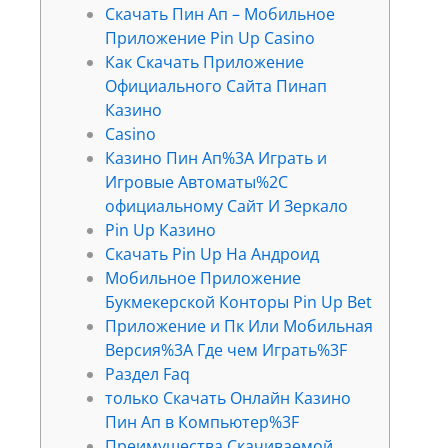
Скачать Пин Ап – Мобильное
Приложение Pin Up Casino
Как Скачать Приложение
Официального Сайта Пинап
Казино
Casino
Казино Пин Ап%3A Играть и
Игровые Автоматы%2C
официальному Сайт И Зеркало
Pin Up Казино
Скачать Pin Up На Андроид
Мобильное Приложение
Букмекерской Конторы Pin Up Bet
Приложение и Пк Или Мобильная
Версия%3A Где чем Играть%3F
Раздел Faq
только Скачать Онлайн Казино
Пин Ап в Компьютер%3F
Преимущества Скачиваемой