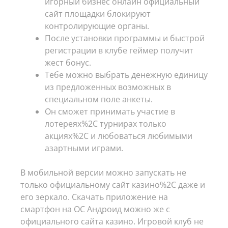
игорный бизнес онлайн официальный
сайт площадки блокируют
контролирующие органы.
После установки программы и быстрой
регистрации в клубе геймер получит
жест бонус.
Тебе можно выбрать денежную единицу
из предложенных возможных в
специальном поле анкеты.
Он сможет принимать участие в
лотереях%2C турнирах только
акциях%2C и любоваться любимыми
азартными играми.
В мобильной версии можно запускать не
только официальному сайт казино%2C даже и
его зеркало. Скачать приложение на
смартфон на ОС Андроид можно же с
официального сайта казино. Игровой клуб не