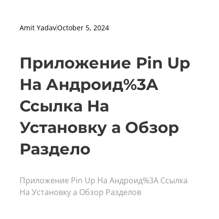
Amit Yadav
October 5, 2024
Приложение Pin Up
На Андроид%3A
Ссылка На
Установку а Обзор
Раздело
Приложение Pin Up На Андроид%3A Ссылка
На Установку а Обзор Разделов