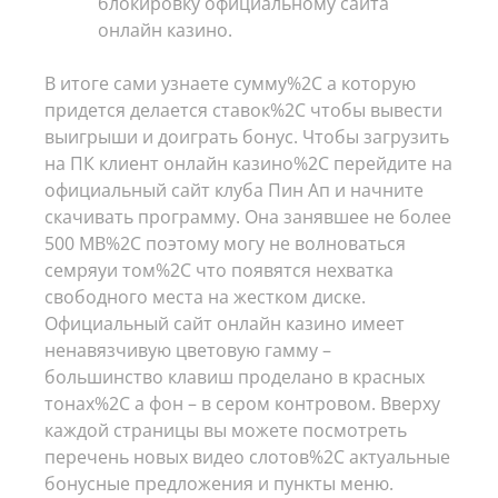
блокировку официальному сайта
онлайн казино.
В итоге сами узнаете сумму%2C а которую
придется делается ставок%2C чтобы вывести
выигрыши и доиграть бонус. Чтобы загрузить
на ПК клиент онлайн казино%2C перейдите на
официальный сайт клуба Пин Ап и начните
скачивать программу. Она занявшее не более
500 MB%2C поэтому могу не волноваться
семряуи том%2C что появятся нехватка
свободного места на жестком диске.
Официальный сайт онлайн казино имеет
ненавязчивую цветовую гамму –
большинство клавиш проделано в красных
тонах%2C а фон – в сером контровом. Вверху
каждой страницы вы можете посмотреть
перечень новых видео слотов%2C актуальные
бонусные предложения и пункты меню.