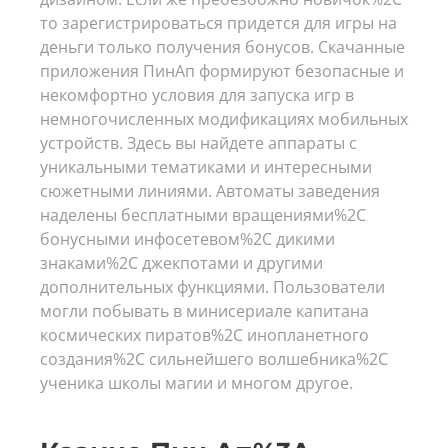
то зарегистрироваться придется для игры на
деньги только получения бонусов. Скачанные
приложения ПинАп формируют безопасные и
некомфортно условия для запуска игр в
немногочисленных модификациях мобильных
устройств. Здесь вы найдете аппараты с
уникальными тематиками и интересными
сюжетными линиями. Автоматы заведения
наделены бесплатными вращениями%2C
бонусными инфосетевом%2C дикими
знаками%2C джекпотами и другими
дополнительных функциями. Пользователи
могли побывать в минисериале капитана
космических пиратов%2C инопланетного
создания%2C сильнейшего волшебника%2C
ученика школы магии и многом другое.